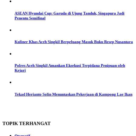
ASEAN Hyundai Cup: Garuda di Ujung Tanduk, Singapura Jadi
Penentu Semifinal
Kuliner Khas Aceh Singkil Berpeluang Masuk Buku Resep Nusantara
Polres Aceh Singkil Amankan Eksekusi Terpidana Penipuan oleh
Kejari
Tekad Herianto Solin Menuntaskan Pekerjaan di Kampong Lae Ikan
TOPIK
TERHANGAT
Otomotif