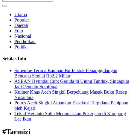
Utama
Populer
Daerah
Foto
Nasional
Pendidikan
Politik
Sekilas Info
Simeulue Terima Bantuan Bufferstok Penanggulangan
Bencana Senilai Rp2,2 Miliar
ASEAN Hyundai Cup: Garuda di Ujung Tanduk, Singapura
Jadi Penentu Semifinal
Kuliner Khas Aceh Singkil Berpeluang Masuk Buku Resep
Nusantara
Polres Aceh Singkil Amankan Eksekusi Terpidana Penipuan
oleh Kejari
Tekad Herianto Solin Menuntaskan Pekerjaan di Kampong
Lae Ikan
#
Tarmizi