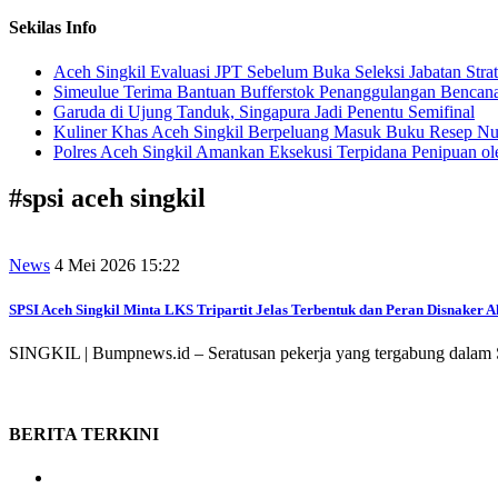
Sekilas Info
Aceh Singkil Evaluasi JPT Sebelum Buka Seleksi Jabatan Strat
Simeulue Terima Bantuan Bufferstok Penanggulangan Bencana 
Garuda di Ujung Tanduk, Singapura Jadi Penentu Semifinal
Kuliner Khas Aceh Singkil Berpeluang Masuk Buku Resep Nu
Polres Aceh Singkil Amankan Eksekusi Terpidana Penipuan ol
#
spsi aceh singkil
News
4 Mei 2026 15:22
SPSI Aceh Singkil Minta LKS Tripartit Jelas Terbentuk dan Peran Disnaker A
SINGKIL | Bumpnews.id – Seratusan pekerja yang tergabung dalam Se
BERITA
TERKINI