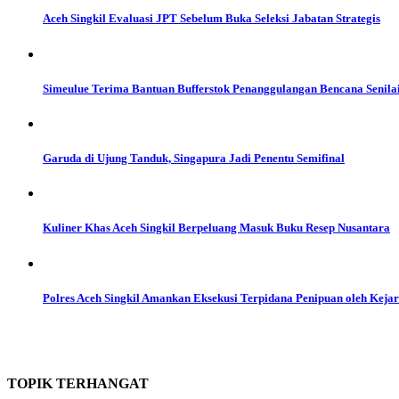
Aceh Singkil Evaluasi JPT Sebelum Buka Seleksi Jabatan Strategis
Simeulue Terima Bantuan Bufferstok Penanggulangan Bencana Senilai
Garuda di Ujung Tanduk, Singapura Jadi Penentu Semifinal
Kuliner Khas Aceh Singkil Berpeluang Masuk Buku Resep Nusantara
Polres Aceh Singkil Amankan Eksekusi Terpidana Penipuan oleh Kejar
TOPIK
TERHANGAT