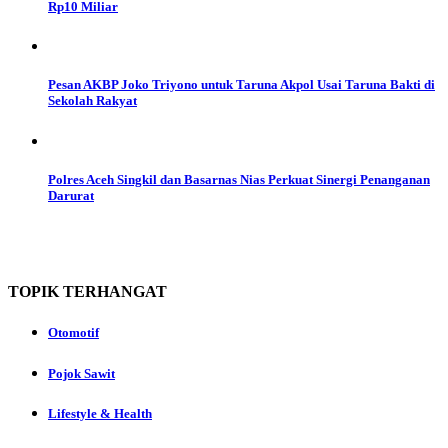
Rp10 Miliar
Pesan AKBP Joko Triyono untuk Taruna Akpol Usai Taruna Bakti di
Sekolah Rakyat
Polres Aceh Singkil dan Basarnas Nias Perkuat Sinergi Penanganan
Darurat
TOPIK
TERHANGAT
Otomotif
Pojok Sawit
Lifestyle & Health