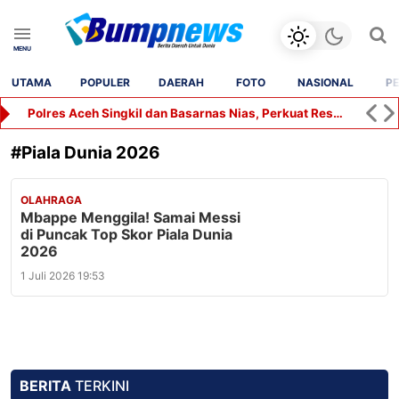
UTAMA
POPULER
DAERAH
FOTO
NASIONAL
PE
Polres Aceh Singkil dan Basarnas Nias, Perkuat Respons Darurat di Wilayah Kepulauan
#
Piala Dunia 2026
OLAHRAGA
Mbappe Menggila! Samai Messi
di Puncak Top Skor Piala Dunia
2026
1 Juli 2026 19:53
BERITA
TERKINI