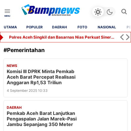
UTAMA
POPULER
DAERAH
FOTO
NASIONAL
PE
Polres Aceh Singkil dan Basarnas Nias Perkuat Sinergi Penanganan Darurat
#
Pemerintahan
NEWS
Komisi III DPRK Minta Pemkab
Aceh Barat Percepat Realisasi
Anggaran Rp1,53 Triliun
4 September 2025 10:33
DAERAH
Pemkab Aceh Barat Lanjutkan
Pengaspalan Jalan Marek–Pasi
Jambu Sepanjang 350 Meter