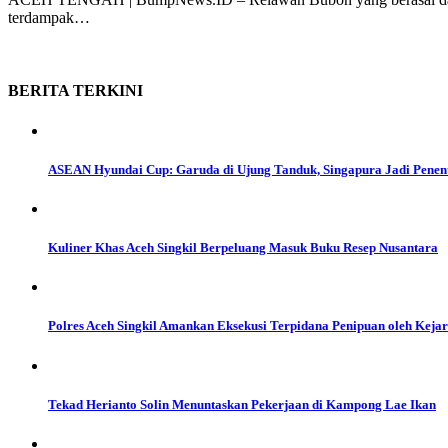
terdampak…
BERITA
TERKINI
ASEAN Hyundai Cup: Garuda di Ujung Tanduk, Singapura Jadi Penent
Kuliner Khas Aceh Singkil Berpeluang Masuk Buku Resep Nusantara
Polres Aceh Singkil Amankan Eksekusi Terpidana Penipuan oleh Kejar
Tekad Herianto Solin Menuntaskan Pekerjaan di Kampong Lae Ikan