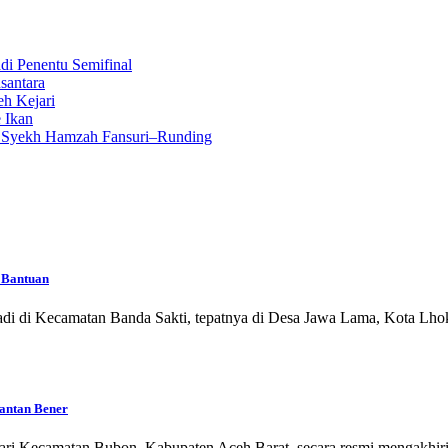
i Penentu Semifinal
santara
eh Kejari
 Ikan
n Syekh Hamzah Fansuri–Runding
 Bantuan
i Kecamatan Banda Sakti, tepatnya di Desa Jawa Lama, Kota Lhok
Pantan Bener
ecamatan Bubon, Kabupaten Aceh Barat, secara resmi mengakhiri 