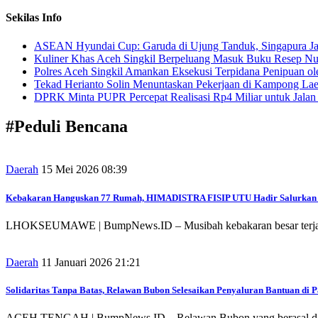
Sekilas Info
ASEAN Hyundai Cup: Garuda di Ujung Tanduk, Singapura Jad
Kuliner Khas Aceh Singkil Berpeluang Masuk Buku Resep Nu
Polres Aceh Singkil Amankan Eksekusi Terpidana Penipuan ol
Tekad Herianto Solin Menuntaskan Pekerjaan di Kampong Lae
DPRK Minta PUPR Percepat Realisasi Rp4 Miliar untuk Jala
#
Peduli Bencana
Daerah
15 Mei 2026 08:39
Kebakaran Hanguskan 77 Rumah, HIMADISTRA FISIP UTU Hadir Salurkan
LHOKSEUMAWE | BumpNews.ID – Musibah kebakaran besar terjadi d
Daerah
11 Januari 2026 21:21
Solidaritas Tanpa Batas, Relawan Bubon Selesaikan Penyaluran Bantuan di 
ACEH TENGAH | BumpNews.ID – Relawan Bubon yang berasal dari K