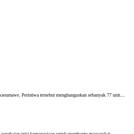
seumawe. Peristiwa tersebut menghanguskan sebanyak 77 unit…
rangkaian misi kemanusiaan untuk membantu masyarakat