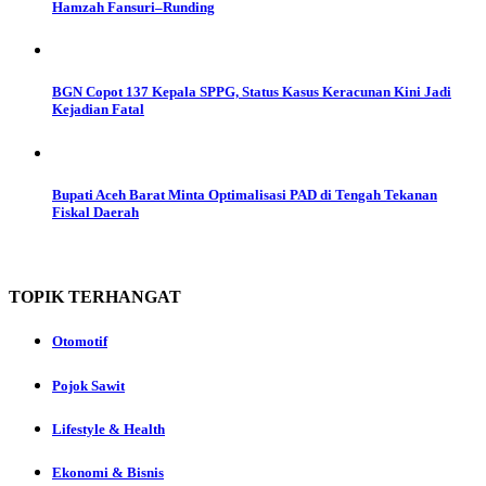
Hamzah Fansuri–Runding
BGN Copot 137 Kepala SPPG, Status Kasus Keracunan Kini Jadi
Kejadian Fatal
Bupati Aceh Barat Minta Optimalisasi PAD di Tengah Tekanan
Fiskal Daerah
TOPIK
TERHANGAT
Otomotif
Pojok Sawit
Lifestyle & Health
Ekonomi & Bisnis