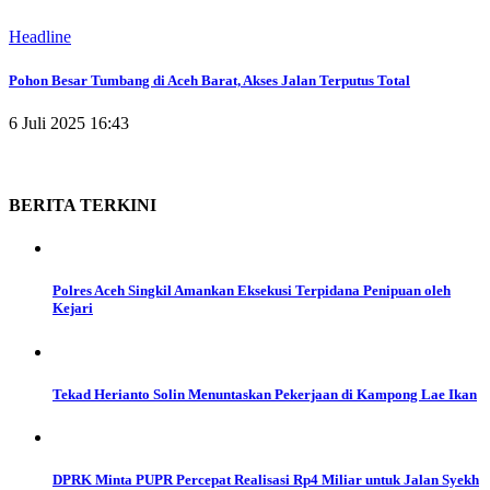
Headline
Pohon Besar Tumbang di Aceh Barat, Akses Jalan Terputus Total
6 Juli 2025 16:43
BERITA
TERKINI
Polres Aceh Singkil Amankan Eksekusi Terpidana Penipuan oleh
Kejari
Tekad Herianto Solin Menuntaskan Pekerjaan di Kampong Lae Ikan
DPRK Minta PUPR Percepat Realisasi Rp4 Miliar untuk Jalan Syekh