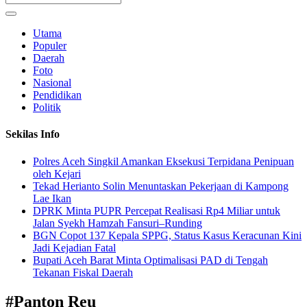
Utama
Populer
Daerah
Foto
Nasional
Pendidikan
Politik
Sekilas Info
Polres Aceh Singkil Amankan Eksekusi Terpidana Penipuan
oleh Kejari
Tekad Herianto Solin Menuntaskan Pekerjaan di Kampong
Lae Ikan
DPRK Minta PUPR Percepat Realisasi Rp4 Miliar untuk
Jalan Syekh Hamzah Fansuri–Runding
BGN Copot 137 Kepala SPPG, Status Kasus Keracunan Kini
Jadi Kejadian Fatal
Bupati Aceh Barat Minta Optimalisasi PAD di Tengah
Tekanan Fiskal Daerah
#
Panton Reu