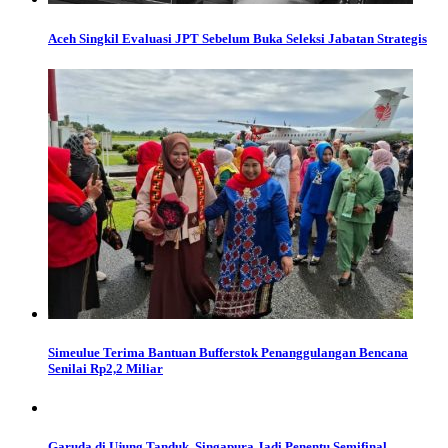
Aceh Singkil Evaluasi JPT Sebelum Buka Seleksi Jabatan Strategis
Simeulue Terima Bantuan Bufferstok Penanggulangan Bencana
Senilai Rp2,2 Miliar
Garuda di Ujung Tanduk, Singapura Jadi Penentu Semifinal