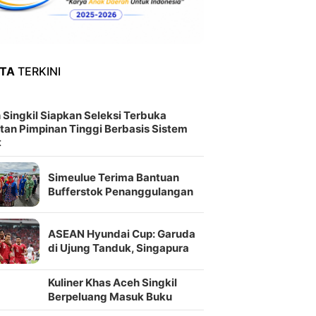
ITA
TERKINI
 Singkil Siapkan Seleksi Terbuka
tan Pimpinan Tinggi Berbasis Sistem
t
Simeulue Terima Bantuan
Bufferstok Penanggulangan
Bencana Senilai Rp2,2 Miliar
ASEAN Hyundai Cup: Garuda
di Ujung Tanduk, Singapura
Jadi Penentu Semifinal
Kuliner Khas Aceh Singkil
Berpeluang Masuk Buku
Resep Nusantara