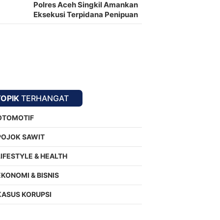
Polres Aceh Singkil Amankan
Eksekusi Terpidana Penipuan
oleh Kejari
TOPIK
TERHANGAT
OTOMOTIF
POJOK SAWIT
LIFESTYLE & HEALTH
EKONOMI & BISNIS
KASUS KORUPSI