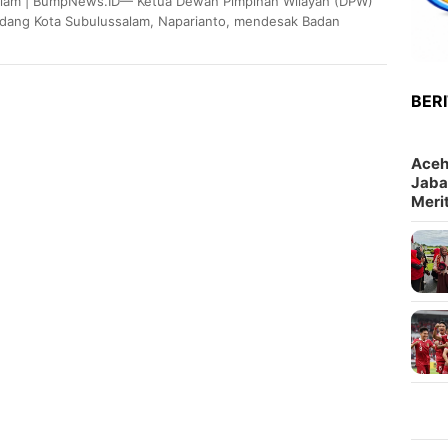
lam | BumpNews.ID— Ketua Dewan Pimpinan Wilayah (DPW)
ang Kota Subulussalam, Naparianto, mendesak Badan
n Nasional (BPN) Aceh agar tidak bersikap pasif dalam
i…
BER
Aceh
Jaba
Meri