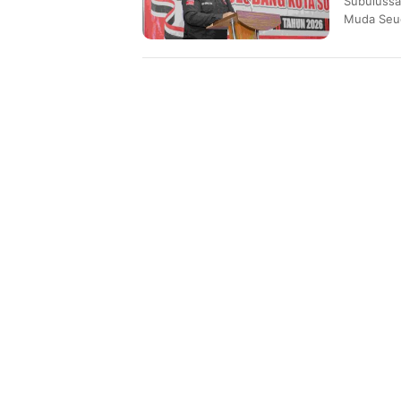
Subulussa
Muda Seud
Pertanaha
menangan