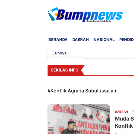
BERANDA
DAERAH
NASIONAL
PENDID
Lainnya
SEKILAS INFO
#
Konflik Agraria Subulussalam
7
DAERAH
Muda S
Konflik