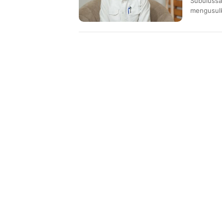
Subulussa
mengusulk
Sungai La
(PSN). Us