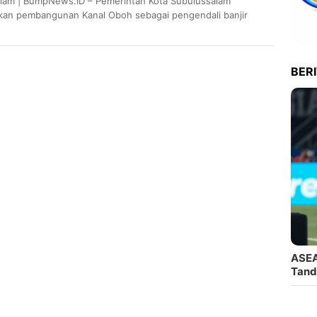
lam | BumpNews.ID – Pemerintah Kota Subulussalam
an pembangunan Kanal Oboh sebagai pengendali banjir
e Souraya untuk ditetapkan sebagai Proyek Strategis Nasional
ulan…
BER
ASEA
Tand