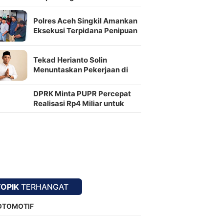
Resep Nusantara
Polres Aceh Singkil Amankan
Eksekusi Terpidana Penipuan
oleh Kejari
Tekad Herianto Solin
Menuntaskan Pekerjaan di
Kampong Lae Ikan
DPRK Minta PUPR Percepat
Realisasi Rp4 Miliar untuk
Jalan Syekh Hamzah Fansuri–
Runding
TOPIK
TERHANGAT
OTOMOTIF