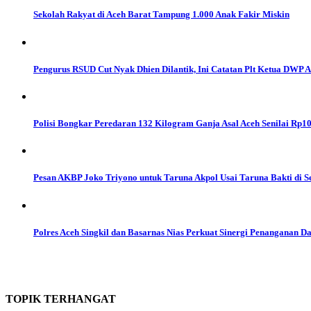
Sekolah Rakyat di Aceh Barat Tampung 1.000 Anak Fakir Miskin
Pengurus RSUD Cut Nyak Dhien Dilantik, Ini Catatan Plt Ketua DWP 
Polisi Bongkar Peredaran 132 Kilogram Ganja Asal Aceh Senilai Rp10
Pesan AKBP Joko Triyono untuk Taruna Akpol Usai Taruna Bakti di S
Polres Aceh Singkil dan Basarnas Nias Perkuat Sinergi Penanganan D
TOPIK
TERHANGAT