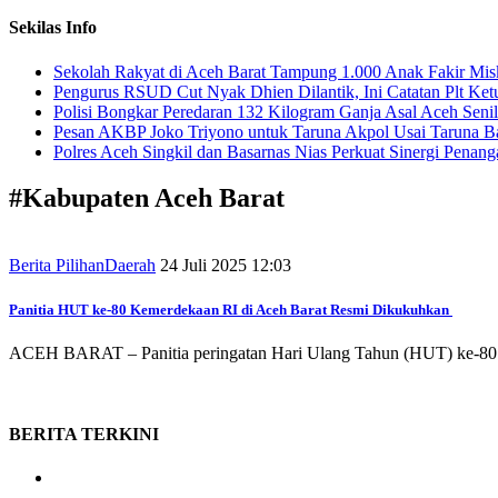
Sekilas Info
Sekolah Rakyat di Aceh Barat Tampung 1.000 Anak Fakir Mis
Pengurus RSUD Cut Nyak Dhien Dilantik, Ini Catatan Plt Ke
Polisi Bongkar Peredaran 132 Kilogram Ganja Asal Aceh Senil
Pesan AKBP Joko Triyono untuk Taruna Akpol Usai Taruna Ba
Polres Aceh Singkil dan Basarnas Nias Perkuat Sinergi Penang
#
Kabupaten Aceh Barat
Berita Pilihan
Daerah
24 Juli 2025 12:03
Panitia HUT ke-80 Kemerdekaan RI di Aceh Barat Resmi Dikukuhkan
ACEH BARAT – Panitia peringatan Hari Ulang Tahun (HUT) ke-80 K
BERITA
TERKINI