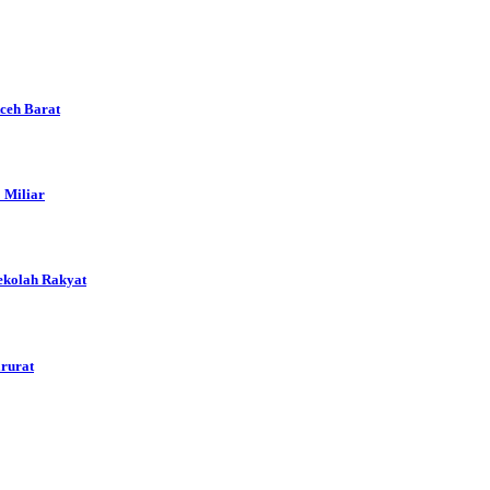
Aceh Barat
 Miliar
ekolah Rakyat
arurat