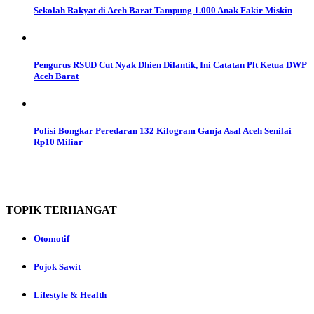
Sekolah Rakyat di Aceh Barat Tampung 1.000 Anak Fakir Miskin
Pengurus RSUD Cut Nyak Dhien Dilantik, Ini Catatan Plt Ketua DWP
Aceh Barat
Polisi Bongkar Peredaran 132 Kilogram Ganja Asal Aceh Senilai
Rp10 Miliar
TOPIK
TERHANGAT
Otomotif
Pojok Sawit
Lifestyle & Health