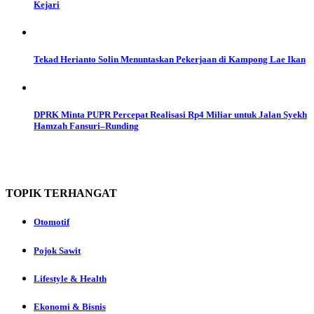
Kejari
Tekad Herianto Solin Menuntaskan Pekerjaan di Kampong Lae Ikan
DPRK Minta PUPR Percepat Realisasi Rp4 Miliar untuk Jalan Syekh
Hamzah Fansuri–Runding
TOPIK
TERHANGAT
Otomotif
Pojok Sawit
Lifestyle & Health
Ekonomi & Bisnis