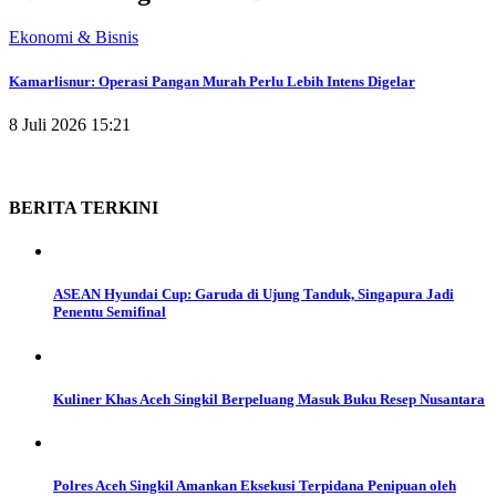
Ekonomi & Bisnis
Kamarlisnur: Operasi Pangan Murah Perlu Lebih Intens Digelar
8 Juli 2026 15:21
BERITA
TERKINI
ASEAN Hyundai Cup: Garuda di Ujung Tanduk, Singapura Jadi
Penentu Semifinal
Kuliner Khas Aceh Singkil Berpeluang Masuk Buku Resep Nusantara
Polres Aceh Singkil Amankan Eksekusi Terpidana Penipuan oleh