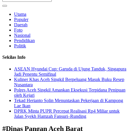
Utama
Populer
Daerah
Foto
Nasional
Pendidikan
Politik
Sekilas Info
ASEAN Hyundai Cup: Garuda di Ujung Tanduk, Singapura
Jadi Penentu Semifinal
Kuliner Khas Aceh Singkil Berpeluang Masuk Buku Resep
Nusantara
Polres Aceh Singkil Amankan Eksekusi Terpidana Penipuan
oleh Kejari
Tekad Herianto Solin Menuntaskan Pekerjaan di Kampong
Lae Ikan
DPRK Minta PUPR Percepat Realisasi Rp4 Miliar untuk
Jalan Syekh Hamzah Fansuri–Runding
#
Dinas Pangan Aceh Barat